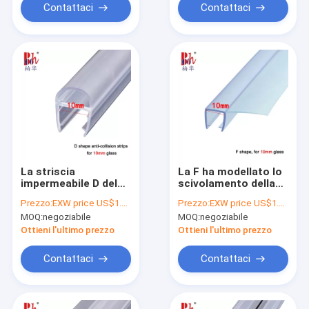
Contattaci
Contattaci
La striscia
La F ha modellato lo
impermeabile D del
scivolamento della
sigillo alla porta della
striscia del sigillo
Prezzo:
EXW price US$1.2 per piece
Prezzo:
EXW price US$1.2 per piece
doccia ha modellato
alla porta della
MOQ:
negoziabile
MOQ:
negoziabile
il materiale
doccia
trasparente antiurto
Ottieni l'ultimo prezzo
Ottieni l'ultimo prezzo
del PVC
Contattaci
Contattaci