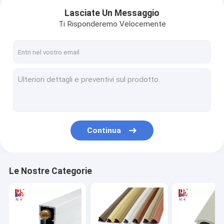
Lasciate Un Messaggio
Ti Risponderemo Velocemente
Continua
Casa
Le Nostre Categorie
Prodotti
Mostra VR