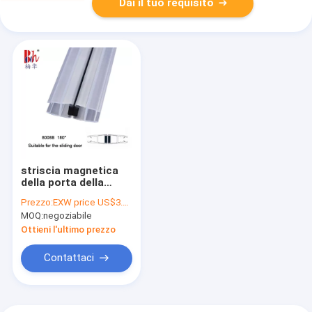
Dai il tuo requisito
striscia magnetica
della porta della
doccia del PVC 180°
Prezzo:
EXW price US$3.5 per sets (2pcs of 2.2meter)
di 10mm con
MOQ:
negoziabile
resistenza
invecchiante
Ottieni l'ultimo prezzo
Contattaci