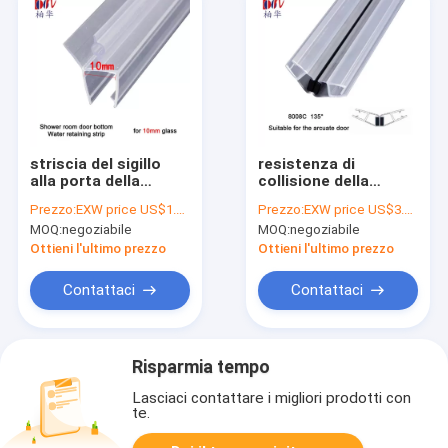
striscia del sigillo
resistenza di
alla porta della
collisione della
doccia del bagno di
striscia della tenuta
Prezzo:
EXW price US$1.4 per piece
Prezzo:
EXW price US$3.5 per sets (2pcs of 2.2meter)
10mm
magnetica della
MOQ:
negoziabile
MOQ:
negoziabile
porta della doccia
135° di 10mm
Ottieni l'ultimo prezzo
Ottieni l'ultimo prezzo
Contattaci
Contattaci
Risparmia tempo
Lasciaci contattare i migliori prodotti con
te.