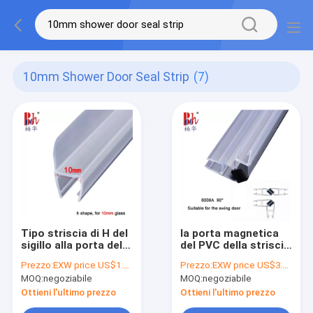
10mm Shower Door Seal Strip
(7)
Tipo striscia di H del
la porta magnetica
sigillo alla porta della
del PVC della striscia
doccia di 10mm
del sigillo alla porta
Prezzo:
EXW price US$1.2 per piece
Prezzo:
EXW price US$3.5 per sets (2pcs of 2.2meter)
della doccia del
MOQ:
negoziabile
MOQ:
negoziabile
bagno di 10mm 90°
applica guarnizione
Ottieni l'ultimo prezzo
Ottieni l'ultimo prezzo
di tenuta a