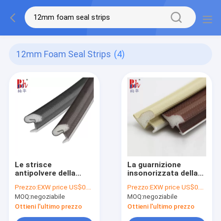
12mm Foam Seal Strips
(4)
Le strisce
La guarnizione
antipolvere della
insonorizzata della
guarnizione della
schiuma dell'unità di
Prezzo:
EXW price US$0.2 per meter
Prezzo:
EXW price US$0.20 per meter
schiuma spumano CE
elaborazione spoglia
MOQ:
negoziabile
MOQ:
negoziabile
di para-aria della
il tipo il bordo
porta approvato
smussato del
Ottieni l'ultimo prezzo
Ottieni l'ultimo prezzo
rivestimento per le