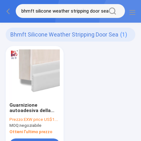
Bhmft Silicone Weather Stripping Door Sea
(1)
Guarnizione
autoadesiva della
porta a lamelle del
Prezzo:
EXW price US$1.3 per piece
tempo del silicone
MOQ:
negoziabile
con 3M Glue Tape
White 45mm
Ottieni l'ultimo prezzo