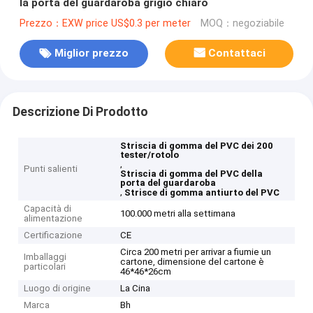
la porta del guardaroba grigio chiaro
Prezzo：EXW price US$0.3 per meter
MOQ：negoziabile
Miglior prezzo
Contattaci
Descrizione Di Prodotto
Striscia di gomma del PVC dei 200
tester/rotolo
,
Punti salienti
Striscia di gomma del PVC della
porta del guardaroba
,
Strisce di gomma antiurto del PVC
Capacità di
100.000 metri alla settimana
alimentazione
Certificazione
CE
Circa 200 metri per arrivar a fiumie un
Imballaggi
cartone, dimensione del cartone è
particolari
46*46*26cm
Luogo di origine
La Cina
Marca
Bh