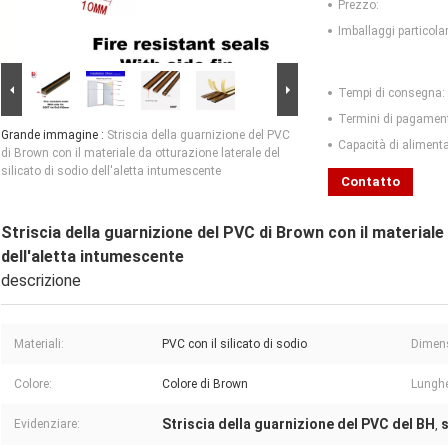
Prezzo:
Imballaggi particolar
Tempi di consegna:
Termini di pagamen
Grande immagine :
Striscia della guarnizione del PVC
Capacità di aliment
di Brown con il materiale da otturazione laterale del
silicato di sodio dell'aletta intumescente
Contatto
Striscia della guarnizione del PVC di Brown con il materiale 
dell'aletta intumescente
descrizione
Materiali:
PVC con il silicato di sodio
Dimen
Colore:
Colore di Brown
Lungh
Striscia della guarnizione del PVC del BH
s
Evidenziare:
,