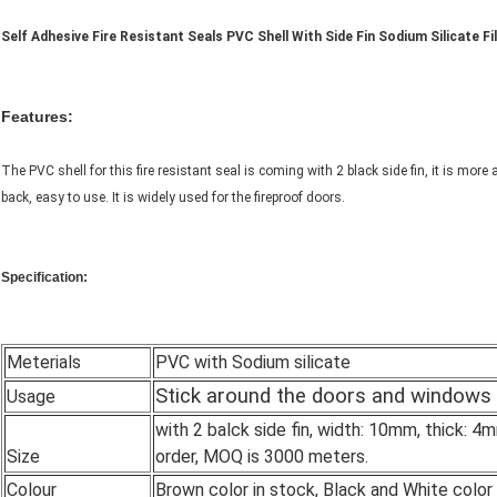
Self Adhesive Fire Resistant Seals PVC Shell With Side Fin Sodium Silicate 
Features:
The PVC shell for this fire resistant seal is coming with 2 black side fin, it is more a
back, easy to use. It is widely used for the fireproof doors.
Specification:
Meterials
PVC with Sodium silicate
Stick around the doors and windows
Usage
with 2 balck side fin, width: 10mm, thick: 4
Size
order, MOQ is 3000 meters.
Colour
Brown color in stock, Black and White color