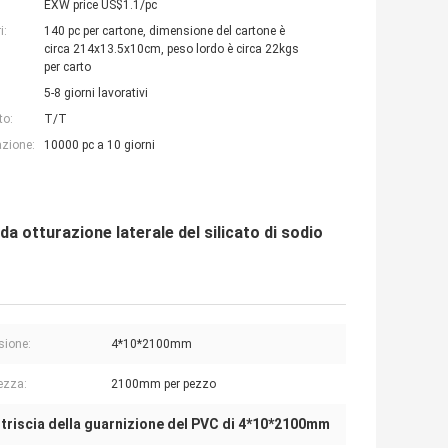
EXW price US$1.1/pc
i:
140 pc per cartone, dimensione del cartone è
circa 214x13.5x10cm, peso lordo è circa 22kgs
per carto
5-8 giorni lavorativi
to:
T/T
azione:
10000 pc a 10 giorni
da otturazione laterale del silicato di sodio
sione:
4*10*2100mm
ezza:
2100mm per pezzo
triscia della guarnizione del PVC di 4*10*2100mm