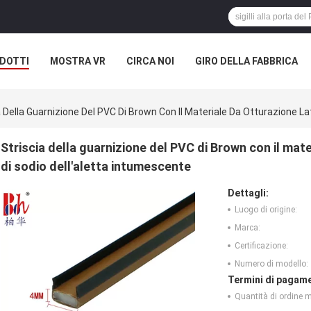
DOTTI
MOSTRA VR
CIRCA NOI
GIRO DELLA FABBRICA
a Della Guarnizione Del PVC Di Brown Con Il Materiale Da Otturazione Lat
Striscia della guarnizione del PVC di Brown con il mate
di sodio dell'aletta intumescente
Dettagli:
Luogo di origine:
Marca:
Certificazione:
Numero di modello:
Termini di pagame
Quantità di ordine 