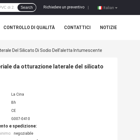
Richiedere un preventivo
Search
|
Italian
CONTROLLO DI QUALITÀ
CONTATTICI
NOTIZIE
erale Del Silicato Di Sodio Dell'aletta Intumescente
riale da otturazione laterale del silicato
La Cina
Bh
CE
G007-0410
nto e spedizione:
minimo:
negoziabile