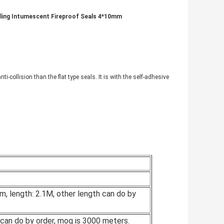
Filling Intumescent Fireproof Seals 4*10mm
nti-collision than the flat type seals. It is with the self-adhesive
mm, length: 2.1M, other length can do by
 can do by order, moq is 3000 meters.