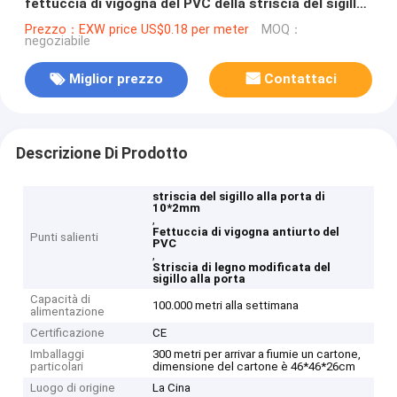
fettuccia di vigogna del PVC della striscia del sigillo
alla porta
Prezzo：EXW price US$0.18 per meter
MOQ：
negoziabile
Miglior prezzo
Contattaci
Descrizione Di Prodotto
striscia del sigillo alla porta di
10*2mm
,
Fettuccia di vigogna antiurto del
Punti salienti
PVC
,
Striscia di legno modificata del
sigillo alla porta
Capacità di
100.000 metri alla settimana
alimentazione
Certificazione
CE
Imballaggi
300 metri per arrivar a fiumie un cartone,
particolari
dimensione del cartone è 46*46*26cm
Luogo di origine
La Cina