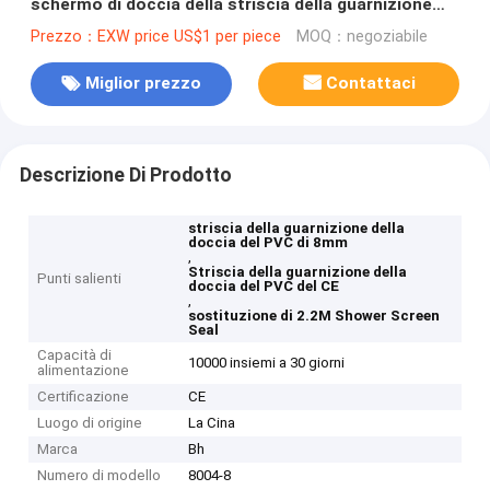
schermo di doccia della striscia della guarnizione
della doccia del PVC
Prezzo：EXW price US$1 per piece
MOQ：negoziabile
Miglior prezzo
Contattaci
Descrizione Di Prodotto
striscia della guarnizione della
doccia del PVC di 8mm
,
Striscia della guarnizione della
Punti salienti
doccia del PVC del CE
,
sostituzione di 2.2M Shower Screen
Seal
Capacità di
10000 insiemi a 30 giorni
alimentazione
Certificazione
CE
Luogo di origine
La Cina
Marca
Bh
Numero di modello
8004-8