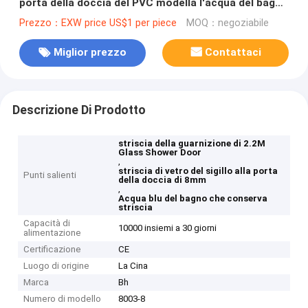
porta della doccia del PVC modella l'acqua del bagno
che conserva la striscia
Prezzo：EXW price US$1 per piece
MOQ：negoziabile
Miglior prezzo
Contattaci
Descrizione Di Prodotto
striscia della guarnizione di 2.2M
Glass Shower Door
,
striscia di vetro del sigillo alla porta
Punti salienti
della doccia di 8mm
,
Acqua blu del bagno che conserva
striscia
Capacità di
10000 insiemi a 30 giorni
alimentazione
Certificazione
CE
Luogo di origine
La Cina
Marca
Bh
Numero di modello
8003-8